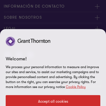
INFORMACIÓN DE CONTACTO
Contáctenos
SOBRE NOSOTROS
Alcance Global
Sobre Nosotros
LEGAL
¿Por qué Grant Thornton?
Políticas de Privacidad
FOLLOW
Servicios
Cookies
Empleo
Welcome!
Disclaimer
We process your personal information to measure and improve
Preferencias de cookies
our sites and service, to assist our marketing campaigns and to
© Gómez, Marqués y Asociados. J-30655310-0. Todos los
provide personalised content and advertising. By clicking the
derechos reservados. “Grant Thornton” se refiere a la marca bajo
button on the right, you can exercise your privacy rights. For
la cual las firmas miembro de Grant Thornton prestan servicios de
more information see our privacy notice
Cookie Policy
auditoría, impuestos y consultoría a sus clientes, y/o se refiere a
una o más firmas miembro, según lo requiera el contexto. Gómez,
Accept all cookies
Marquis y Asociados es una firma miembro de Grant Thornton