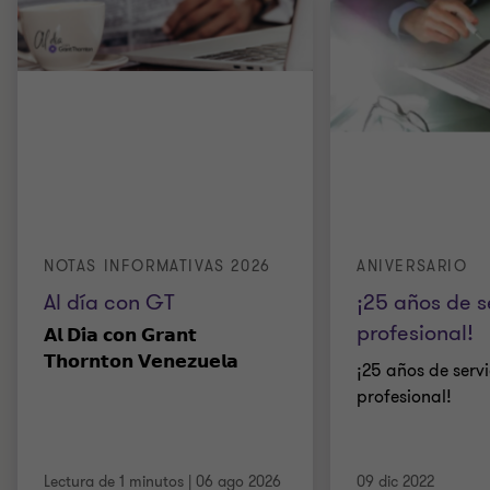
NOTAS INFORMATIVAS 2026
ANIVERSARIO
Al día con GT
¡25 años de s
profesional!
𝗔𝗹 𝗗𝗶́𝗮 𝗰𝗼𝗻 𝗚𝗿𝗮𝗻𝘁
𝗧𝗵𝗼𝗿𝗻𝘁𝗼𝗻 𝗩𝗲𝗻𝗲𝘇𝘂𝗲𝗹𝗮
¡25 años de servi
profesional!
Lectura de 1 minutos
|
06 ago 2026
09 dic 2022