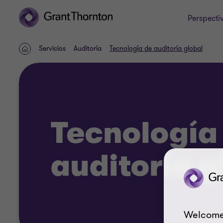
Perspecti
Servicios
Auditoría
Tecnología de auditoría global
INICIO
Tecnología
auditoría g
Welcome