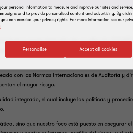
our personal information to measure and improve our sites and service, 
mpaigns and to provide personalised content and advertising. By clicki
, you can exercise your privacy rights. For more information see our priv
y
a única metodología de auditoría (LEAP) 
Personalise
Accept all cookies
entes obtienen un enfoque consistente y 
eada con las Normas Internacionales de Auditoría y dir
sentan el mayor riesgo.
idad integrado, el cual incluye las políticas y procedi
o.
ática, sino que nuestro foco está puesto en asegurar e