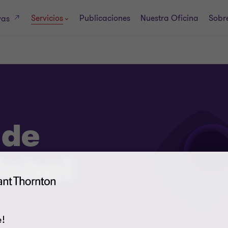
Servicios
Publicaciones
Nuestra Oficina
Sobre
vas
 de
lobal
!