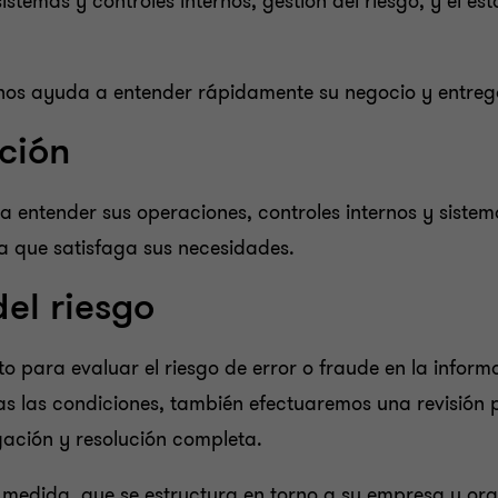
temas y controles internos, gestión del riesgo, y el est
os ayuda a entender rápidamente su negocio y entrega
ación
a entender sus operaciones, controles internos y sistem
a que satisfaga sus necesidades.
el riesgo
to para evaluar el riesgo de error o fraude en la infor
das las condiciones, también efectuaremos una revisión 
gación y resolución completa.
a medida, que se estructura en torno a su empresa u or