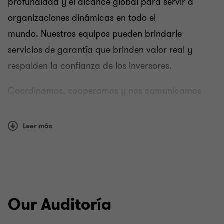
profundidad y el alcance global para servir a
organizaciones dinámicas en todo el
mundo. Nuestros equipos pueden brindarle
servicios de garantía que brinden valor real y
respalden la confianza de los inversores.
Coordinamos, cooperamos y nos comunicamos
sobre la base de nuestra estrategia global y el
dinamismo local, lo que conduce finalmente a una
Leer más
mayor coherencia y una mejor calidad de nuestros
servicios.
Una cultura de calidad
Our Auditoría
Abordamos cada auditoría con pensamiento
agudo, conversación directa y sentido