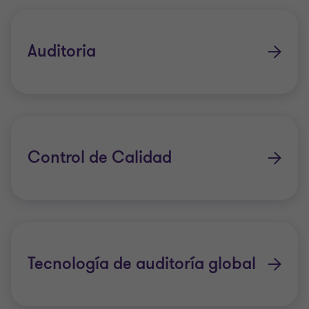
común. Además de verificar que los resultados
financieros se presenten de manera justa y
Auditoria
cumplan con los estándares profesionales
aplicables, brindamos observaciones e
información sobre el desempeño real de su
negocio.
Control de Calidad
Tecnología de auditoría global